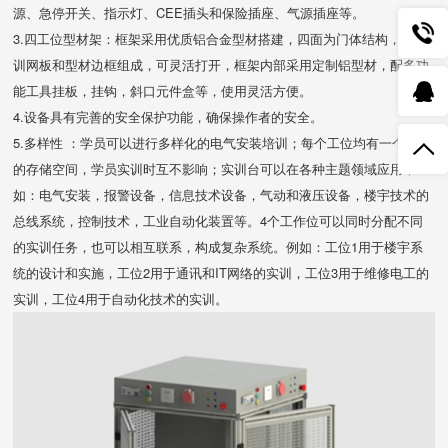
源、急停开关、指示灯、CEE插头和保险插座、气源插座等。
010-
3.四工位型材架：框架采用优质铝合金型材搭建，四面为门体结构，由实
训网板和型材边框组成，可灵活打开，框架内部采用定制铝型材，配多功
能工具挂板，挂钩，斜口元件盒等，使用灵活方便。
4.设备具有完善的安全保护功能，确保操作者的安全。
5.多样性 ：学员可以进行多样化的电气安装培训；每个工位均有一个单独
的存储空间，学员实训时互不影响；实训台可以在各种主题领域应用，
如：电气安装，报警设备，信息技术设备，气动和液压设备，楼宇技术的
总线系统，控制技术，工业自动化装置等。4个工作位可以同时分配不同
的实训任务，也可以相互联系，构成复杂系统。例如：工位1用于楼宇系
统的设计和实施，工位2用于通讯和IT网络的实训，工位3用于维修电工的
实训，工位4用于自动化技术的实训。